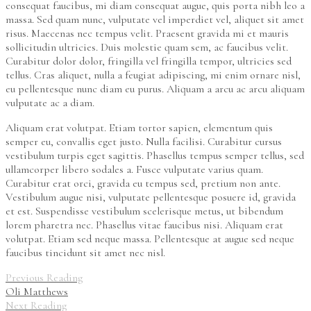
consequat faucibus, mi diam consequat augue, quis porta nibh leo a
massa. Sed quam nunc, vulputate vel imperdiet vel, aliquet sit amet
risus. Maecenas nec tempus velit. Praesent gravida mi et mauris
sollicitudin ultricies. Duis molestie quam sem, ac faucibus velit.
Curabitur dolor dolor, fringilla vel fringilla tempor, ultricies sed
tellus. Cras aliquet, nulla a feugiat adipiscing, mi enim ornare nisl,
eu pellentesque nunc diam eu purus. Aliquam a arcu ac arcu aliquam
vulputate ac a diam.
Aliquam erat volutpat. Etiam tortor sapien, elementum quis
semper eu, convallis eget justo. Nulla facilisi. Curabitur cursus
vestibulum turpis eget sagittis. Phasellus tempus semper tellus, sed
ullamcorper libero sodales a. Fusce vulputate varius quam.
Curabitur erat orci, gravida eu tempus sed, pretium non ante.
Vestibulum augue nisi, vulputate pellentesque posuere id, gravida
et est. Suspendisse vestibulum scelerisque metus, ut bibendum
lorem pharetra nec. Phasellus vitae faucibus nisi. Aliquam erat
volutpat. Etiam sed neque massa. Pellentesque at augue sed neque
faucibus tincidunt sit amet nec nisl.
Previous Reading
Oli Matthews
Next Reading